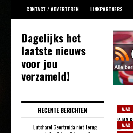
Ga
CONTACT / ADVERTEREN
LINKPARTNERS
naar
de
inhoud
Dagelijks het
laatste nieuws
voor jou
verzameld!
RECENTE BERICHTEN
AJAX
‘AJAX 
AJAX
Lutsharel Geertruida niet terug
MEI 15, 2