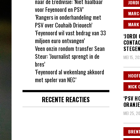
naar de Eredivisie: ‘Niet haalbaar
JORDI
voor Feyenoord en PSV’
MARC-
‘Rangers in onderhandeling met
PSV over Couhaib Driouech’
MARK 
‘Feyenoord wil vast bedrag van 33
‘JORDI
miljoen euro ontvangen’
CONTA
Veen onzin rondom transfer Sean
STEGEN
Steur: ‘Journalist sprengt in de
MEI 15, 2
bres’
‘Feyenoord al wekenlang akkoord
HOOF
met speler van NEC’
NICK O
RECENTE REACTIES
‘PSV H
ORANJE
MEI 25, 2
BREN