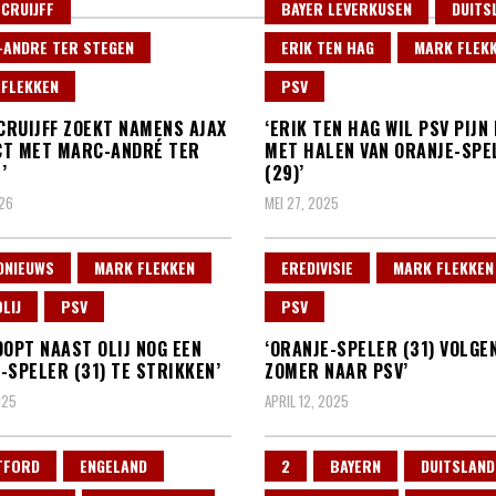
 CRUIJFF
BAYER LEVERKUSEN
DUITS
ANDRE TER STEGEN
ERIK TEN HAG
MARK FLEK
FLEKKEN
PSV
 CRUIJFF ZOEKT NAMENS AJAX
‘ERIK TEN HAG WIL PSV PIJN
CT MET MARC-ANDRÉ TER
MET HALEN VAN ORANJE-SPE
’
(29)’
026
MEI 27, 2025
DNIEUWS
MARK FLEKKEN
EREDIVISIE
MARK FLEKKEN
LIJ
PSV
PSV
OOPT NAAST OLIJ NOG EEN
‘ORANJE-SPELER (31) VOLGE
-SPELER (31) TE STRIKKEN’
ZOMER NAAR PSV’
025
APRIL 12, 2025
TFORD
ENGELAND
2
BAYERN
DUITSLAND