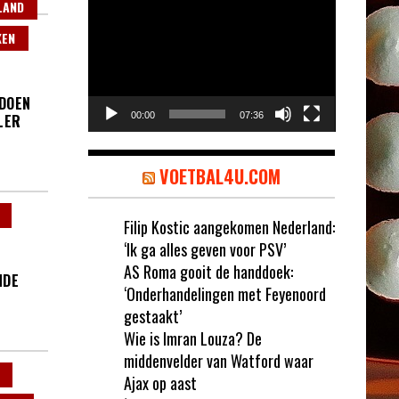
Videospeler
LAND
KEN
 DOEN
00:00
07:36
LER
VOETBAL4U.COM
Filip Kostic aangekomen Nederland:
‘Ik ga alles geven voor PSV’
AS Roma gooit de handdoek:
NDE
‘Onderhandelingen met Feyenoord
gestaakt’
Wie is Imran Louza? De
middenvelder van Watford waar
Ajax op aast