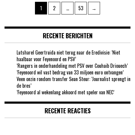
Berichten
Pagina
Pagina
Pagina
1
2
…
53
→
paginering
RECENTE BERICHTEN
Lutsharel Geertruida niet terug naar de Eredivisie: ‘Niet
haalbaar voor Feyenoord en PSV’
‘Rangers in onderhandeling met PSV over Couhaib Driouech’
‘Feyenoord wil vast bedrag van 33 miljoen euro ontvangen’
Veen onzin rondom transfer Sean Steur: ‘Journalist sprengt in
de bres’
‘Feyenoord al wekenlang akkoord met speler van NEC’
RECENTE REACTIES