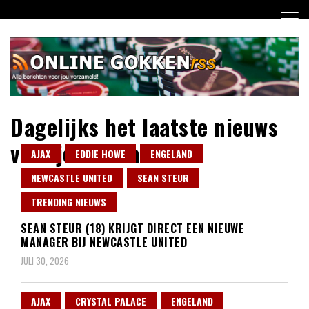
Ga
naar
de
inhoud
Dagelijks het laatste nieuws
voor jou verzameld!
AJAX
EDDIE HOWE
ENGELAND
NEWCASTLE UNITED
SEAN STEUR
TRENDING NIEUWS
SEAN STEUR (18) KRIJGT DIRECT EEN NIEUWE
MANAGER BIJ NEWCASTLE UNITED
JULI 30, 2026
AJAX
CRYSTAL PALACE
ENGELAND