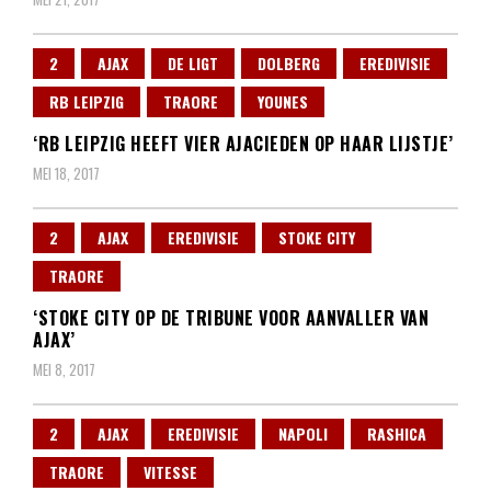
2
AJAX
DE LIGT
DOLBERG
EREDIVISIE
RB LEIPZIG
TRAORE
YOUNES
‘RB LEIPZIG HEEFT VIER AJACIEDEN OP HAAR LIJSTJE’
MEI 18, 2017
2
AJAX
EREDIVISIE
STOKE CITY
TRAORE
‘STOKE CITY OP DE TRIBUNE VOOR AANVALLER VAN
AJAX’
MEI 8, 2017
2
AJAX
EREDIVISIE
NAPOLI
RASHICA
TRAORE
VITESSE