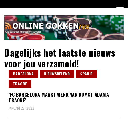
Ga
naar
de
inhoud
Dagelijks het laatste nieuws
voor jou verzameld!
BARCELONA
NIEUWSDELEND
SPANJE
TRAORE
‘FC BARCELONA MAAKT WERK VAN KOMST ADAMA
TRAORÉ’
JANUARI 27, 2022