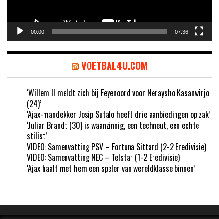
00:00
07:36
VOETBAL4U.COM
‘Willem II meldt zich bij Feyenoord voor Neraysho Kasanwirjo
(24)’
‘Ajax-mandekker Josip Sutalo heeft drie aanbiedingen op zak’
‘Julian Brandt (30) is waanzinnig, een techneut, een echte
stilist’
VIDEO: Samenvatting PSV – Fortuna Sittard (2-2 Eredivisie)
VIDEO: Samenvatting NEC – Telstar (1-2 Eredivisie)
‘Ajax haalt met hem een speler van wereldklasse binnen’