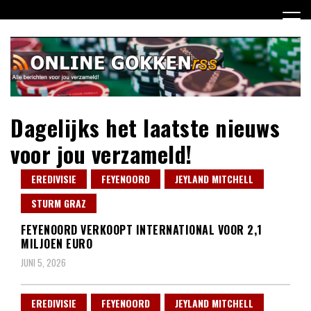
Ga
naar
de
inhoud
Dagelijks het laatste nieuws
voor jou verzameld!
EREDIVISIE
FEYENOORD
JEYLAND MITCHELL
STURM GRAZ
FEYENOORD VERKOOPT INTERNATIONAL VOOR 2,1
MILJOEN EURO
JUNI 5, 2026
EREDIVISIE
FEYENOORD
JEYLAND MITCHELL