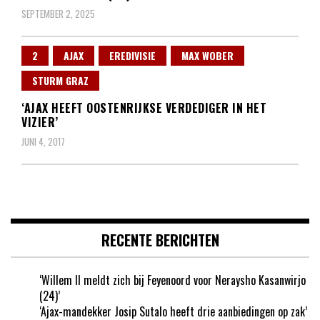
SEPTEMBER 2, 2025
2
AJAX
EREDIVISIE
MAX WOBER
STURM GRAZ
‘AJAX HEEFT OOSTENRIJKSE VERDEDIGER IN HET
VIZIER’
JUNI 4, 2017
RECENTE BERICHTEN
‘Willem II meldt zich bij Feyenoord voor Neraysho Kasanwirjo
(24)’
‘Ajax-mandekker Josip Sutalo heeft drie aanbiedingen op zak’