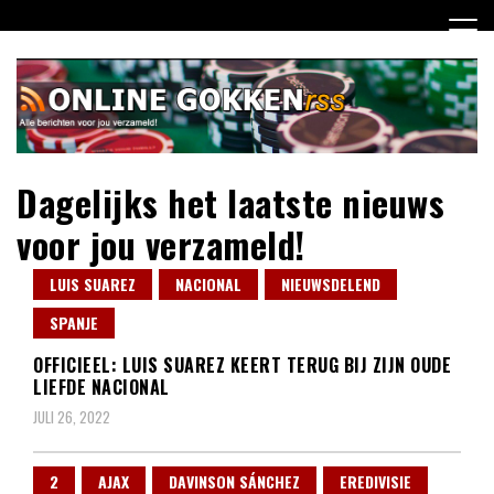
Ga
naar
de
inhoud
Dagelijks het laatste nieuws
voor jou verzameld!
LUIS SUAREZ
NACIONAL
NIEUWSDELEND
SPANJE
OFFICIEEL: LUIS SUAREZ KEERT TERUG BIJ ZIJN OUDE
LIEFDE NACIONAL
JULI 26, 2022
2
AJAX
DAVINSON SÁNCHEZ
EREDIVISIE