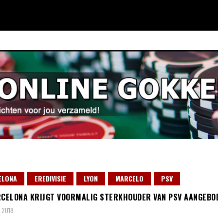
ELONA
EREDIVISIE
LYON
MARCELO
PSV
RCELONA KRIJGT VOORMALIG STERKHOUDER VAN PSV AANGEBO
, 2018