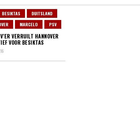
BESIKTAS
DUITSLAND
OVER
MARCELO
PSV
V’ER VERRUILT HANNOVER
TIEF VOOR BESIKTAS
016