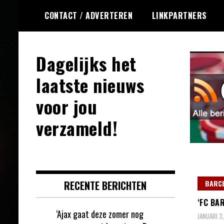
Ga
CONTACT / ADVERTEREN
LINKPARTNERS
naar
de
inhoud
Dagelijks het
laatste nieuws
voor jou
verzameld!
RECENTE BERICHTEN
BARC
‘FC BA
‘Ajax gaat deze zomer nog
JANUARI 3