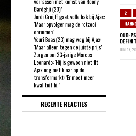
verrassen met komst van Roony
Bardghji (20)’
2
Jordi Cruijff gaat volle bak bij Ajax:
‘Maar opvolger mag de rotzooi
HANN
opruimen’
OUD-PS
Youri Baas (23) mag weg bij Ajax:
DEFINI
‘Maar alleen tegen de juiste prijs’
JUNI 17, 2
Zorgen om 23-jarige Marcos
Leonardo: ‘Hij is gewoon niet fit’
Ajax nog niet klaar op de
transfermarkt: ‘Er moet meer
kwaliteit bij’
RECENTE REACTIES