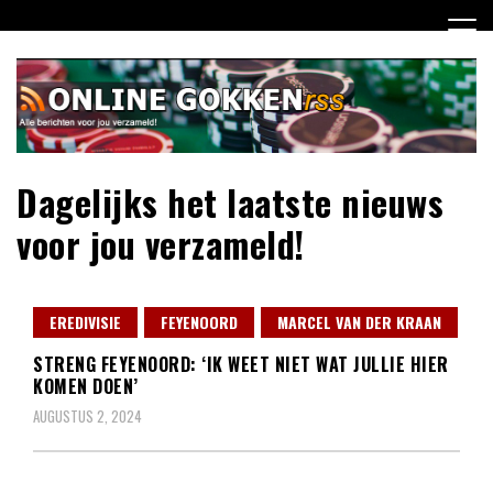
Ga
naar
de
inhoud
Dagelijks het laatste nieuws
voor jou verzameld!
EREDIVISIE
FEYENOORD
MARCEL VAN DER KRAAN
STRENG FEYENOORD: ‘IK WEET NIET WAT JULLIE HIER
KOMEN DOEN’
AUGUSTUS 2, 2024