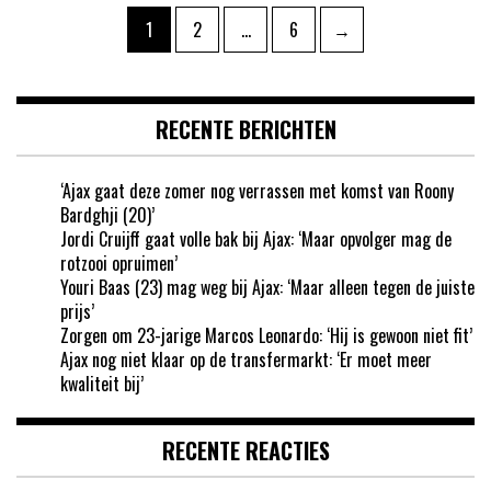
Berichten
Pagina
Pagina
Pagina
1
2
…
6
→
paginering
RECENTE BERICHTEN
‘Ajax gaat deze zomer nog verrassen met komst van Roony
Bardghji (20)’
Jordi Cruijff gaat volle bak bij Ajax: ‘Maar opvolger mag de
rotzooi opruimen’
Youri Baas (23) mag weg bij Ajax: ‘Maar alleen tegen de juiste
prijs’
Zorgen om 23-jarige Marcos Leonardo: ‘Hij is gewoon niet fit’
Ajax nog niet klaar op de transfermarkt: ‘Er moet meer
kwaliteit bij’
RECENTE REACTIES