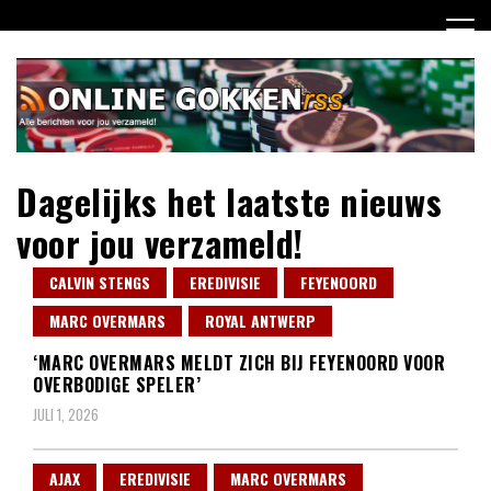
Ga
naar
de
inhoud
Dagelijks het laatste nieuws
voor jou verzameld!
CALVIN STENGS
EREDIVISIE
FEYENOORD
MARC OVERMARS
ROYAL ANTWERP
‘MARC OVERMARS MELDT ZICH BIJ FEYENOORD VOOR
OVERBODIGE SPELER’
JULI 1, 2026
AJAX
EREDIVISIE
MARC OVERMARS