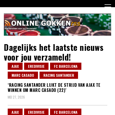
Ga
naar
de
inhoud
Dagelijks het laatste nieuws
voor jou verzameld!
AJAX
EREDIVISIE
FC BARCELONA
MARC CASADO
RACING SANTANDER
‘RACING SANTANDER LIJKT DE STRIJD VAN AJAX TE
WINNEN OM MARC CASADO (22)’
MEI 27, 2026
AJAX
EREDIVISIE
FC BARCELONA