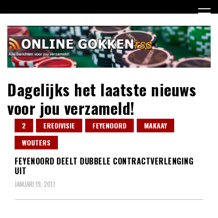
Ga
naar
de
inhoud
Dagelijks het laatste nieuws
voor jou verzameld!
2
EREDIVISIE
FEYENOORD
MAKAAY
WOUTERS
FEYENOORD DEELT DUBBELE CONTRACTVERLENGING
UIT
JANUARI 19, 2017