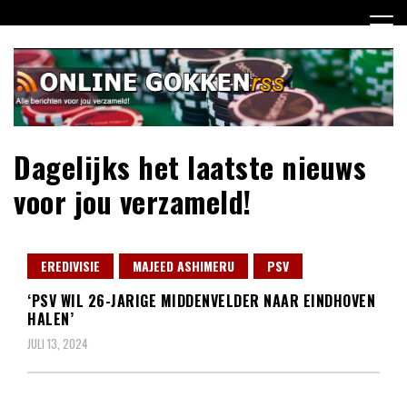
Ga
naar
de
inhoud
Dagelijks het laatste nieuws
voor jou verzameld!
EREDIVISIE
MAJEED ASHIMERU
PSV
‘PSV WIL 26-JARIGE MIDDENVELDER NAAR EINDHOVEN
HALEN’
JULI 13, 2024