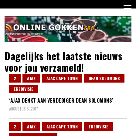
Ga
naar
de
inhoud
Dagelijks het laatste nieuws
voor jou verzameld!
2
AJAX
AJAX CAPE TOWN
DEAN SOLOMONS
EREDIVISIE
‘AJAX DENKT AAN VERDEDIGER DEAN SOLOMONS’
AUGUSTUS 5, 2017
2
AJAX
AJAX CAPE TOWN
EREDIVISIE