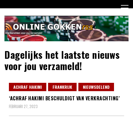
Ga
naar
de
inhoud
Dagelijks het laatste nieuws
voor jou verzameld!
ACHRAF HAKIMI
FRANKRIJK
NIEUWSDELEND
‘ACHRAF HAKIMI BESCHULDIGT VAN VERKRACHTING’
FEBRUARI 27, 2023