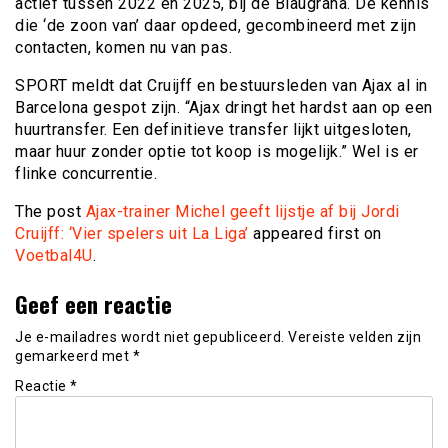
actief tussen 2022 en 2025, bij de Blaugrana. De kennis
die ‘de zoon van’ daar opdeed, gecombineerd met zijn
contacten, komen nu van pas.
SPORT meldt dat Cruijff en bestuursleden van Ajax al in
Barcelona gespot zijn. “Ajax dringt het hardst aan op een
huurtransfer. Een definitieve transfer lijkt uitgesloten,
maar huur zonder optie tot koop is mogelijk.” Wel is er
flinke concurrentie.
The post
Ajax-trainer Michel geeft lijstje af bij Jordi
Cruijff: ‘Vier spelers uit La Liga’
appeared first on
Voetbal4U
.
Geef een reactie
Je e-mailadres wordt niet gepubliceerd.
Vereiste velden zijn
gemarkeerd met
*
Reactie
*