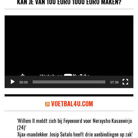
KAN JE VAN 100 EURO 1000 EURO MAKEN?
Videospeler
00:00
07:36
VOETBAL4U.COM
‘Willem II meldt zich bij Feyenoord voor Neraysho Kasanwirjo
(24)’
‘Ajax-mandekker Josip Sutalo heeft drie aanbiedingen op zak’