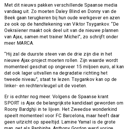
Met dit nieuws pakken verschillende Spaanse media
vandaag uit. Zo moeten Daley Blind en Donny van de
Beek gaan terugkeren bij hun oude werkgever en azen
ze ook op de handtekening van Viktor Tsygankov. “De
Oekraïener maakt ook deel uit van de nieuwe plannen
van Ajax, samen met trainer Míchel”, zo schrijft onder
meer MARCA.
“Hij zal de duurste steen van de drie zijn die in het
nieuwe Ajax-project moeten rollen. Zijn waarde wordt
momenteel geschat op ongeveer 15 miljoen euro, al kan
dat ook lager uitvallen na degradatie richting het
tweede niveau”, staat te lezen. Tsygankov kan op de
linker- en rechtervleugel uit de voeten.
Er is echter nog meer. Volgens de Spaanse krant
SPORT is Ajax de belangrijkste kandidaat geworden om
Roony Bardghji in te lijven. Het Zweedse wonderkind
speelt momenteel voor FC Barcelona, maar heeft daar
geen uitzicht op speeltijd. Lamine Yamal is de grote
man, net als Raphinha. Anthony Gordon werd vorige