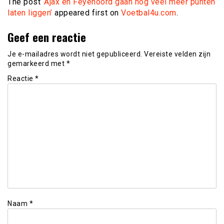
The post
‘Ajax en Feyenoord gaan nog veel meer punten
laten liggen’
appeared first on
Voetbal4u.com
.
Geef een reactie
Je e-mailadres wordt niet gepubliceerd.
Vereiste velden zijn
gemarkeerd met
*
Reactie
*
Naam
*