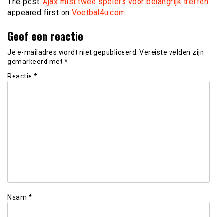
The post
‘Ajax mist twee spelers voor belangrijk treffen’
appeared first on
Voetbal4u.com
.
Geef een reactie
Je e-mailadres wordt niet gepubliceerd.
Vereiste velden zijn
gemarkeerd met
*
Reactie
*
Naam
*