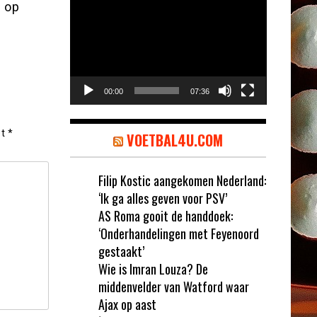
Videospeler
l op
00:00
07:36
et
*
VOETBAL4U.COM
Filip Kostic aangekomen Nederland:
‘Ik ga alles geven voor PSV’
AS Roma gooit de handdoek:
‘Onderhandelingen met Feyenoord
gestaakt’
Wie is Imran Louza? De
middenvelder van Watford waar
Ajax op aast