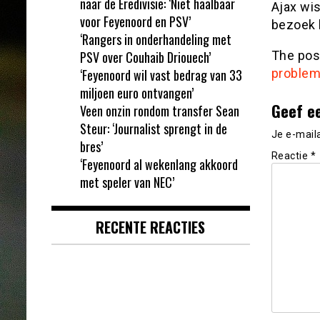
naar de Eredivisie: ‘Niet haalbaar
Ajax wis
voor Feyenoord en PSV’
bezoek 
‘Rangers in onderhandeling met
PSV over Couhaib Driouech’
The po
‘Feyenoord wil vast bedrag van 33
problem
miljoen euro ontvangen’
Geef e
Veen onzin rondom transfer Sean
Steur: ‘Journalist sprengt in de
Je e-mail
bres’
Reactie
*
‘Feyenoord al wekenlang akkoord
met speler van NEC’
RECENTE REACTIES