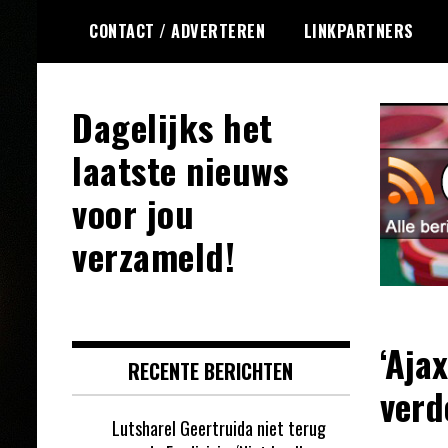
Ga
CONTACT / ADVERTEREN
LINKPARTNERS
naar
de
inhoud
Dagelijks het
laatste nieuws
voor jou
verzameld!
‘Aja
RECENTE BERICHTEN
verd
Lutsharel Geertruida niet terug