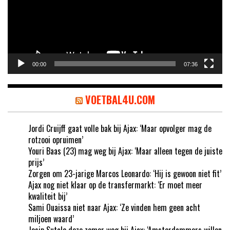
00:00
07:36
VOETBAL4U.COM
Jordi Cruijff gaat volle bak bij Ajax: ‘Maar opvolger mag de
rotzooi opruimen’
Youri Baas (23) mag weg bij Ajax: ‘Maar alleen tegen de juiste
prijs’
Zorgen om 23-jarige Marcos Leonardo: ‘Hij is gewoon niet fit’
Ajax nog niet klaar op de transfermarkt: ‘Er moet meer
kwaliteit bij’
Sami Ouaissa niet naar Ajax: ‘Ze vinden hem geen acht
miljoen waard’
Josip Sutalo deze zomer weg bij Ajax: ‘Amsterdammers willen