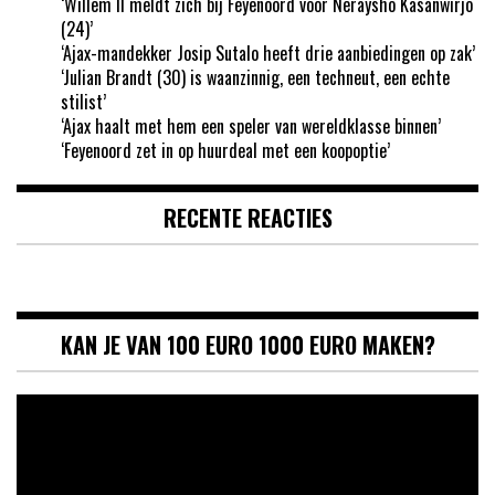
‘Willem II meldt zich bij Feyenoord voor Neraysho Kasanwirjo
(24)’
‘Ajax-mandekker Josip Sutalo heeft drie aanbiedingen op zak’
‘Julian Brandt (30) is waanzinnig, een techneut, een echte
stilist’
‘Ajax haalt met hem een speler van wereldklasse binnen’
‘Feyenoord zet in op huurdeal met een koopoptie’
RECENTE REACTIES
KAN JE VAN 100 EURO 1000 EURO MAKEN?
Videospeler