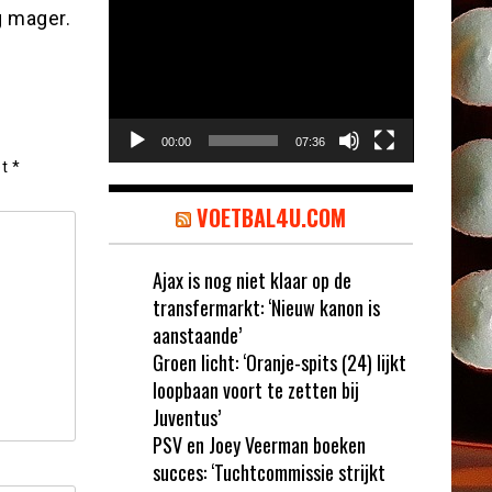
Videospeler
g mager.
00:00
07:36
et
*
VOETBAL4U.COM
Ajax is nog niet klaar op de
transfermarkt: ‘Nieuw kanon is
aanstaande’
Groen licht: ‘Oranje-spits (24) lijkt
loopbaan voort te zetten bij
Juventus’
PSV en Joey Veerman boeken
succes: ‘Tuchtcommissie strijkt