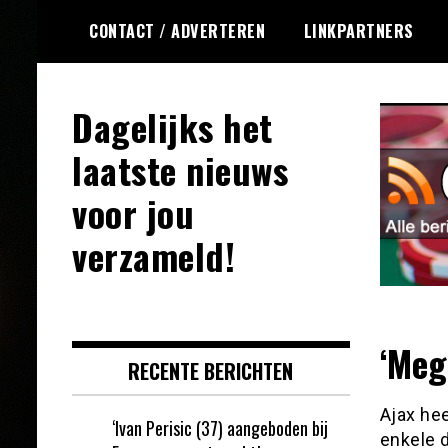
Ga
CONTACT / ADVERTEREN
LINKPARTNERS
naar
de
inhoud
Dagelijks het
laatste nieuws
voor jou
verzameld!
‘Meg
RECENTE BERICHTEN
Ajax he
‘Ivan Perisic (37) aangeboden bij
enkele d