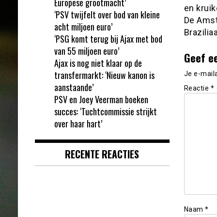
Europese grootmacht’
en kruik
‘PSV twijfelt over bod van kleine
De Amst
acht miljoen euro’
Brazili
‘PSG komt terug bij Ajax met bod
van 55 miljoen euro’
Geef e
Ajax is nog niet klaar op de
transfermarkt: ‘Nieuw kanon is
Je e-mail
aanstaande’
Reactie
*
PSV en Joey Veerman boeken
succes: ‘Tuchtcommissie strijkt
over haar hart’
RECENTE REACTIES
Naam
*