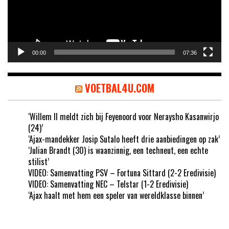
00:00
07:36
VOETBAL4U.COM
‘Willem II meldt zich bij Feyenoord voor Neraysho Kasanwirjo
(24)’
‘Ajax-mandekker Josip Sutalo heeft drie aanbiedingen op zak’
‘Julian Brandt (30) is waanzinnig, een techneut, een echte
stilist’
VIDEO: Samenvatting PSV – Fortuna Sittard (2-2 Eredivisie)
VIDEO: Samenvatting NEC – Telstar (1-2 Eredivisie)
‘Ajax haalt met hem een speler van wereldklasse binnen’