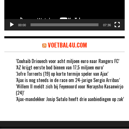
00:00
07:36
VOETBAL4U.COM
‘Couhaib Driouech voor acht miljoen euro naar Rangers FC’
‘AZ krijgt eerste bod binnen van 17,5 miljoen euro’
‘Jofre Torrents (19) op korte termijn speler van Ajax’
‘Ajax is nog steeds in de race om 24-jarige Sergio Arribas’
‘Willem II meldt zich bij Feyenoord voor Neraysho Kasanwirjo
(24)’
‘Ajax-mandekker Josip Sutalo heeft drie aanbiedingen op zak’