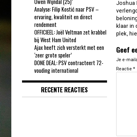
Owen Wijndal (25)’
Joshua 
Analyse: Filip Kostić naar PSV –
verlengd
ervaring, kwaliteit en direct
beloning
rendement
klaar in
OFFICIEEL: Joël Veltman zet krabbel
plek, hie
bij West Ham United
Ajax heeft zich versterkt met een
Geef e
‘zeer grote speler’
Je e-mail
DONE DEAL: PSV contracteert 72-
vouding international
Reactie
*
RECENTE REACTIES