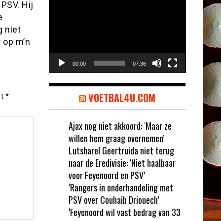
Videospeler
PSV. Hij
e
g niet
r op m’n
00:00
07:36
VOETBAL4U.COM
et
*
Ajax nog niet akkoord: ‘Maar ze
willen hem graag overnemen’
Lutsharel Geertruida niet terug
naar de Eredivisie: ‘Niet haalbaar
voor Feyenoord en PSV’
‘Rangers in onderhandeling met
PSV over Couhaib Driouech’
‘Feyenoord wil vast bedrag van 33