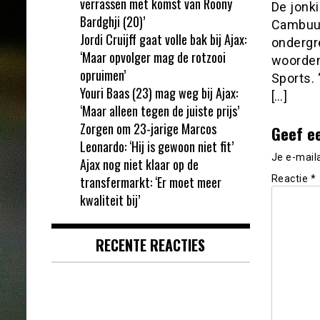
verrassen met komst van Roony
De jonki
Bardghji (20)’
Cambuur
Jordi Cruijff gaat volle bak bij Ajax:
ondergre
‘Maar opvolger mag de rotzooi
woorden
opruimen’
Sports.
Youri Baas (23) mag weg bij Ajax:
[…]
‘Maar alleen tegen de juiste prijs’
Zorgen om 23-jarige Marcos
Geef e
Leonardo: ‘Hij is gewoon niet fit’
Je e-mail
Ajax nog niet klaar op de
transfermarkt: ‘Er moet meer
Reactie
*
kwaliteit bij’
RECENTE REACTIES