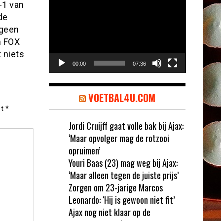
Videospeler
-1 van
de
 geen
n FOX
 niets
00:00
07:36
VOETBAL4U.COM
et
*
Jordi Cruijff gaat volle bak bij Ajax:
‘Maar opvolger mag de rotzooi
opruimen’
Youri Baas (23) mag weg bij Ajax:
‘Maar alleen tegen de juiste prijs’
Zorgen om 23-jarige Marcos
Leonardo: ‘Hij is gewoon niet fit’
Ajax nog niet klaar op de