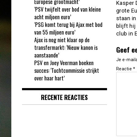
Europese grootmacht’
Kasper D
‘PSV twijfelt over bod van kleine
grote E
acht miljoen euro’
staan in
‘PSG komt terug bij Ajax met bod
blijft 
van 55 miljoen euro’
club in 
Ajax is nog niet klaar op de
transfermarkt: ‘Nieuw kanon is
Geef e
aanstaande’
Je e-mail
PSV en Joey Veerman boeken
succes: ‘Tuchtcommissie strijkt
Reactie
*
over haar hart’
RECENTE REACTIES