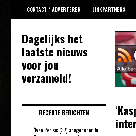
Ga
CONTACT / ADVERTEREN
LINKPARTNERS
naar
de
inhoud
Dagelijks het
laatste nieuws
voor jou
verzameld!
‘Kas
RECENTE BERICHTEN
inte
‘Ivan Perisic (37) aangeboden bij