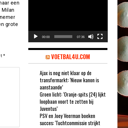
Videospeler
 naar een
 Milan
arnemer
en grote
00:00
07:36
VOETBAL4U.COM
et
*
Ajax is nog niet klaar op de
transfermarkt: ‘Nieuw kanon is
aanstaande’
Groen licht: ‘Oranje-spits (24) lijkt
loopbaan voort te zetten bij
Juventus’
PSV en Joey Veerman boeken
succes: ‘Tuchtcommissie strijkt