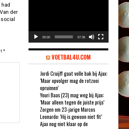
Videospeler
e had
 Van der
 social
00:00
07:36
et
*
VOETBAL4U.COM
Jordi Cruijff gaat volle bak bij Ajax:
‘Maar opvolger mag de rotzooi
opruimen’
Youri Baas (23) mag weg bij Ajax:
‘Maar alleen tegen de juiste prijs’
Zorgen om 23-jarige Marcos
Leonardo: ‘Hij is gewoon niet fit’
Ajax nog niet klaar op de