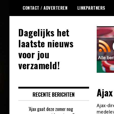
Ga
CONTACT / ADVERTEREN
LINKPARTNERS
naar
de
inhoud
Dagelijks het
laatste nieuws
voor jou
verzameld!
Ajax
RECENTE BERICHTEN
Ajax-dir
‘Ajax gaat deze zomer nog
medelev