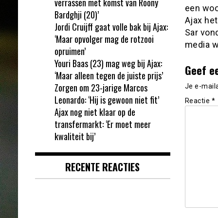
verrassen met komst van Roony
een woo
Bardghji (20)’
Ajax het
Jordi Cruijff gaat volle bak bij Ajax:
Sar vond
‘Maar opvolger mag de rotzooi
media w
opruimen’
Youri Baas (23) mag weg bij Ajax:
Geef e
‘Maar alleen tegen de juiste prijs’
Zorgen om 23-jarige Marcos
Je e-mail
Leonardo: ‘Hij is gewoon niet fit’
Reactie
*
Ajax nog niet klaar op de
transfermarkt: ‘Er moet meer
kwaliteit bij’
RECENTE REACTIES