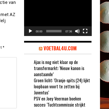
Videospeler
ctie van
l met AZ
elj
00:00
07:36
VOETBAL4U.COM
et
*
Ajax is nog niet klaar op de
transfermarkt: ‘Nieuw kanon is
aanstaande’
Groen licht: ‘Oranje-spits (24) lijkt
loopbaan voort te zetten bij
Juventus’
PSV en Joey Veerman boeken
succes: ‘Tuchtcommissie strijkt