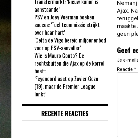
transfermarkt: ‘Nieuw kanon is
Nemanja 
aanstaande’
Ajax. Na
PSV en Joey Veerman boeken
teruggek
succes: ‘Tuchtcommissie strijkt
maakte 
over haar hart’
geen pl
‘Celta de Vigo bereid miljoenenbod
voor op PSV-aanvaller’
Geef e
Wie is Mauro Couto? De
Je e-mail
rechtsbuiten die Ajax op de korrel
heeft
Reactie
*
‘Feyenoord aast op Zavier Gozo
(19), maar de Premier League
lonkt’
RECENTE REACTIES