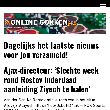
Ga
naar
de
inhoud
Dagelijks het laatste nieuws
voor jou verzameld!
Ajax-directeur: ‘Slechte week
rond Rostov inderdaad
aanleiding Ziyech te halen’
Van der Sar: Na Rostov mis je toch wat in het elftal
#feyaja #ziyech https://t.co/JxboHD4uik — FOX Sports