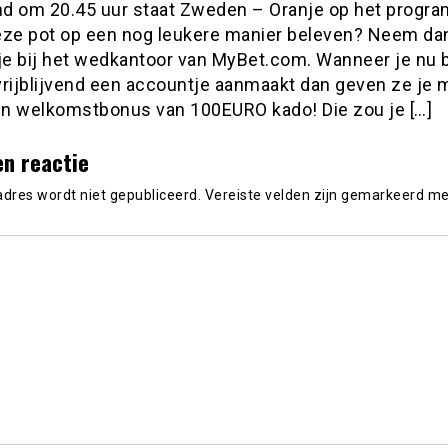
d om 20.45 uur staat Zweden – Oranje op het progr
 deze pot op een nog leukere manier beleven? Neem da
kje bij het wedkantoor van MyBet.com. Wanneer je nu b
vrijblijvend een accountje aanmaakt dan geven ze je 
een welkomstbonus van 100EURO kado! Die zou je […]
en reactie
adres wordt niet gepubliceerd.
Vereiste velden zijn gemarkeerd m