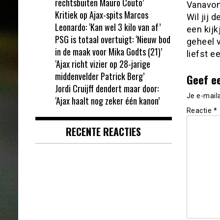
rechtsbuiten Mauro Couto’
Vanavon
Kritiek op Ajax-spits Marcos
Wil jij
Leonardo: ‘Kan wel 3 kilo van af’
een kij
PSG is totaal overtuigt: ‘Nieuw bod
geheel 
in de maak voor Mika Godts (21)’
liefst 
‘Ajax richt vizier op 28-jarige
middenvelder Patrick Berg’
Geef e
Jordi Cruijff dendert maar door:
Je e-mail
‘Ajax haalt nog zeker één kanon’
Reactie
*
RECENTE REACTIES