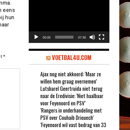
Videospeler
amma.
n eens
ij hun
maar
00:00
07:36
VOETBAL4U.COM
et
*
Ajax nog niet akkoord: ‘Maar ze
willen hem graag overnemen’
Lutsharel Geertruida niet terug
naar de Eredivisie: ‘Niet haalbaar
voor Feyenoord en PSV’
‘Rangers in onderhandeling met
PSV over Couhaib Driouech’
‘Feyenoord wil vast bedrag van 33