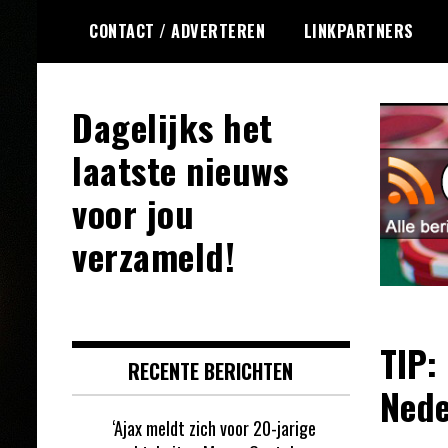
Ga
CONTACT / ADVERTEREN
LINKPARTNERS
naar
de
inhoud
Dagelijks het
laatste nieuws
voor jou
verzameld!
TIP:
RECENTE BERICHTEN
Nede
‘Ajax meldt zich voor 20-jarige