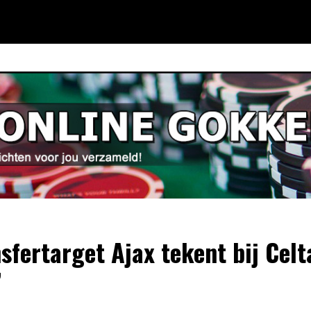
nsfertarget Ajax tekent bij Celt
’