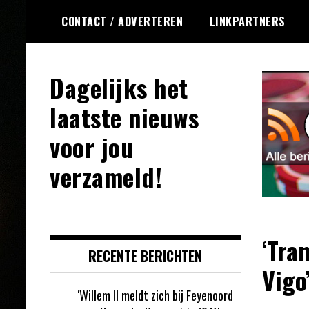
Ga
CONTACT / ADVERTEREN
LINKPARTNERS
naar
de
inhoud
Dagelijks het
laatste nieuws
voor jou
verzameld!
‘Tra
RECENTE BERICHTEN
Vigo
‘Willem II meldt zich bij Feyenoord