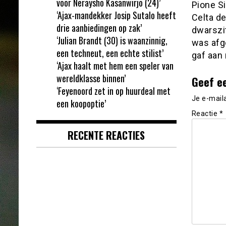
voor Neraysho Kasanwirjo (24)’
Pione Si
‘Ajax-mandekker Josip Sutalo heeft
Celta d
drie aanbiedingen op zak’
dwarszit
‘Julian Brandt (30) is waanzinnig,
was afge
een techneut, een echte stilist’
gaf aan 
‘Ajax haalt met hem een speler van
wereldklasse binnen’
Geef e
‘Feyenoord zet in op huurdeal met
Je e-mail
een koopoptie’
Reactie
*
RECENTE REACTIES