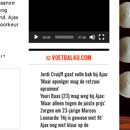
Videospeler
Spaanse
nog
nd. Ajax
voorkeur
00:00
07:36
VOETBAL4U.COM
et
*
Jordi Cruijff gaat volle bak bij Ajax:
‘Maar opvolger mag de rotzooi
opruimen’
Youri Baas (23) mag weg bij Ajax:
‘Maar alleen tegen de juiste prijs’
Zorgen om 23-jarige Marcos
Leonardo: ‘Hij is gewoon niet fit’
Ajax nog niet klaar op de