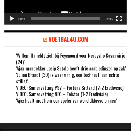
00:00
07:36
VOETBAL4U.COM
‘Willem II meldt zich bij Feyenoord voor Neraysho Kasanwirjo
(24)’
‘Ajax-mandekker Josip Sutalo heeft drie aanbiedingen op zak’
‘Julian Brandt (30) is waanzinnig, een techneut, een echte
stilist’
VIDEO: Samenvatting PSV – Fortuna Sittard (2-2 Eredivisie)
VIDEO: Samenvatting NEC – Telstar (1-2 Eredivisie)
‘Ajax haalt met hem een speler van wereldklasse binnen’