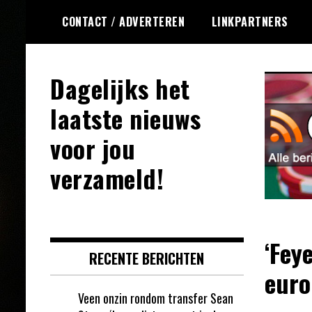
Ga
CONTACT / ADVERTEREN
LINKPARTNERS
naar
de
inhoud
Dagelijks het
laatste nieuws
voor jou
verzameld!
‘Fey
RECENTE BERICHTEN
euro
Veen onzin rondom transfer Sean