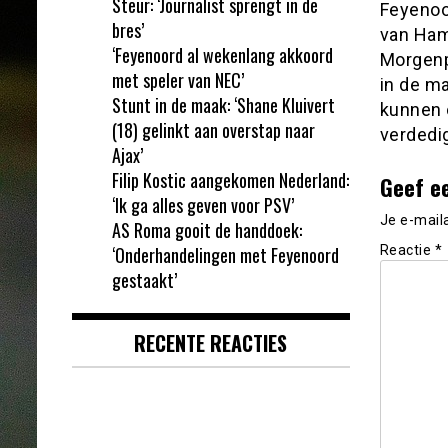
Steur: ‘Journalist sprengt in de
Feyenoo
bres’
van Ham
‘Feyenoord al wekenlang akkoord
Morgenp
met speler van NEC’
in de ma
Stunt in de maak: ‘Shane Kluivert
kunnen o
(18) gelinkt aan overstap naar
verdedi
Ajax’
Filip Kostic aangekomen Nederland:
Geef e
‘Ik ga alles geven voor PSV’
Je e-mail
AS Roma gooit de handdoek:
‘Onderhandelingen met Feyenoord
Reactie
*
gestaakt’
RECENTE REACTIES