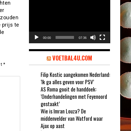
Videospeler
chten
er
 zouden
prijs te
de
00:00
07:36
VOETBAL4U.COM
et
*
Filip Kostic aangekomen Nederland:
‘Ik ga alles geven voor PSV’
AS Roma gooit de handdoek:
‘Onderhandelingen met Feyenoord
gestaakt’
Wie is Imran Louza? De
middenvelder van Watford waar
Ajax op aast