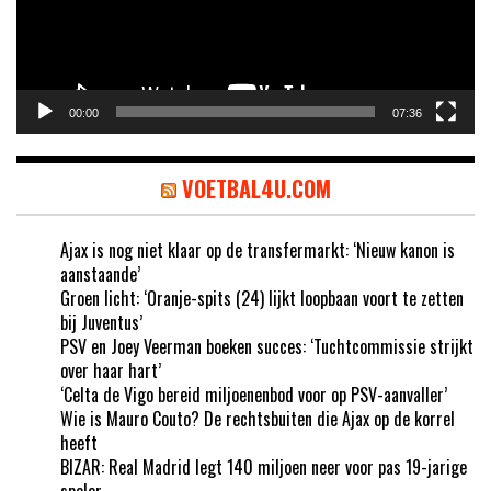
00:00
07:36
VOETBAL4U.COM
Ajax is nog niet klaar op de transfermarkt: ‘Nieuw kanon is
aanstaande’
Groen licht: ‘Oranje-spits (24) lijkt loopbaan voort te zetten
bij Juventus’
PSV en Joey Veerman boeken succes: ‘Tuchtcommissie strijkt
over haar hart’
‘Celta de Vigo bereid miljoenenbod voor op PSV-aanvaller’
Wie is Mauro Couto? De rechtsbuiten die Ajax op de korrel
heeft
BIZAR: Real Madrid legt 140 miljoen neer voor pas 19-jarige
speler